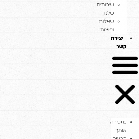
שירותים
שלנו
שאלות
נפוצות
צירת
ר
כירה
תך
עיה