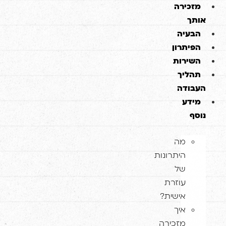
זכירה
תך
בעיה
פיתרון
שירות
הליך
בודה
ידע
סף
מה
היתרונות
של
עוזרת
אישית?
איך
מזכירה