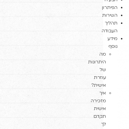
יתרון
ירות
ליך
בודה
דע
סף
מה
היתרונות
של
עוזרת
אישית?
איך
מזכירה
אישית
תקדם
לך