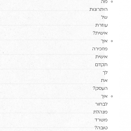
מה
היתרונות
של
עוזרת
אישית?
איך
מזכירה
אישית
תקדם
לך
את
העסק?
איך
לבחור
מנהלת
משרד
טובה?